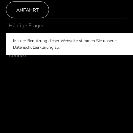
ANFAHRT
Häufige Fragen
Jobs
Mit der Benutzung dieser Webseite stimmen Sie unserer
Datenschutzerklärung
zu.
Kontakt
Gutscheine
WISSEN, WAS LÄUFT:
UNSER NEWSLETTER.
ZUR ANMELDUNG