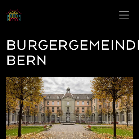
BURGERGEMEIND
BERN