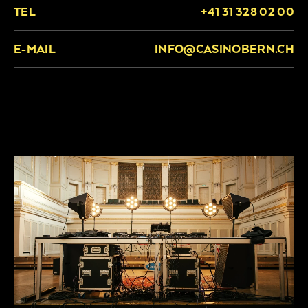
TEL
+41 31 328 02 00
E-MAIL
INFO@CASINOBERN.CH