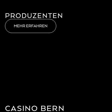
PRODUZENTEN
MEHR ERFAHREN
CASINO BERN