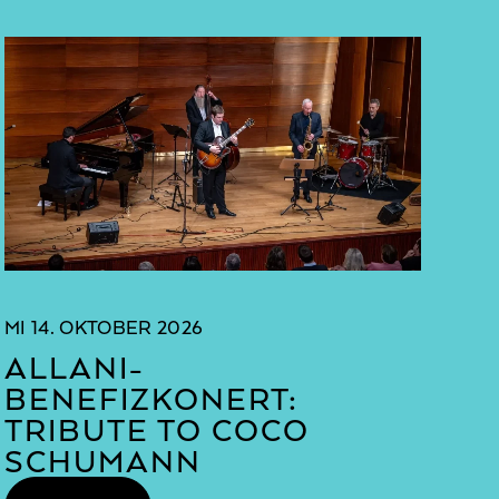
MI
14. OKTOBER 2026
AB
ALLANI-
A
BENEFIZKONERT:
Z
TRIBUTE TO COCO
SCHUMANN