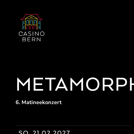
METAMORP
6. Matineekonzert
SO. 21.02.2027