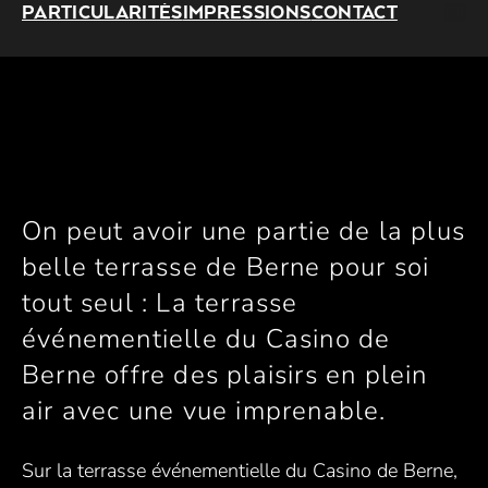
PARTICULARITÉS
IMPRESSIONS
CONTACT
On peut avoir une partie de la plus
belle terrasse de Berne pour soi
tout seul : La terrasse
événementielle du Casino de
Berne offre des plaisirs en plein
air avec une vue imprenable.
Sur la terrasse événementielle du Casino de Berne,