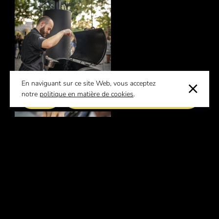
En naviguant sur ce site Web, vous acceptez
notre
politique en matière de cookies
.
DEMANDE D’ÉVÉNEMENT